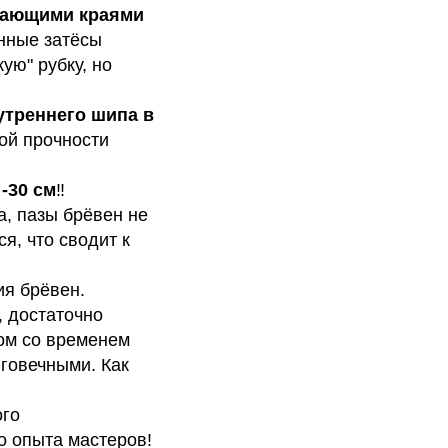
тупающими краями
онные затёсы
ую" рубку, но
утреннего шипа в
ой прочности
-30 см
‼️
а, пазы брёвен не
я, что сводит к
ия брёвен.
, достаточно
ом со временем
лговечными. Как
ого
о опыта мастеров!