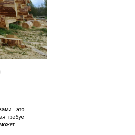
ы
ами - это
ая требует
 может