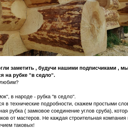
огли заметить , будучи нашими подписчиками , м
 на рубке "в седло".
 любим?
к", в народе - рубка "в седло".
я в технические подробности, скажем простыми слов
ая рубка ( замковое соединение углов сруба), котор
ков от мастеров. Не каждая строительная компания
ичием таковых!