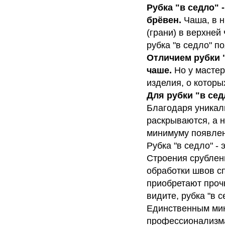
Рубка "в седло" 
брёвен.
Чаша, в 
(грани) в верхней
рубка "в седло" п
Отличием рубки "
чаше.
Но у масте
изделия, о которы
Для рубки "в сед
Благодаря уникаль
раскрываются, а н
минимуму появле
Рубка "в седло" -
Строения срублен
обработки швов с
приобретают прочн
видите, рубка "в 
Единственным мину
профессионализма