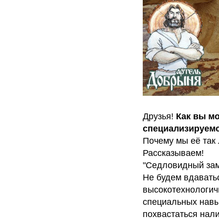
Друзья!
Как вы м
специализируемся
Почему мы её так
Рассказываем!
"Седловидный замо
Не будем вдаватьс
высокотехнологичн
специальных навы
похвастаться нал