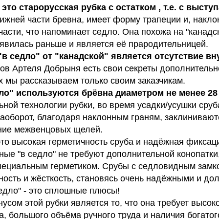
- это старорусская рубка с остатком , т.е. с выс
нижней части бревна, имеет форму трапеции и, накл
 части, что напоминает седло. Она похожа на "канадск
оявилась раньше и является её прародительницей.
в седло" от "канадской" является отсутствие вн
ров Артеля Добрыня есть свои секреты дополнительн
х мы рассказываем только своим заказчикам.
ло" используются брёвна диаметром не менее 28 
ной технологии рубки, во время усадки/усушки сруб
аоборот, благодаря наклонным граням, заклиниваютс
ние межвенцовых щелей.
 это высокая герметичность сруба и надёжная фиксац
ные "в седло" не требуют дополнительной конопатки
пециальным герметиком. Срубы с седловидным замк
ость и жёсткость, становясь очень надёжными и до
седло" - это сплошные плюсы!
сом этой рубки является то, что она требует высок
, большого объёма ручного труда и наличия богатог